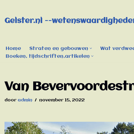
Ga
Gelster.nl --wetenswaardigheden
naar
de
inhoud
Home
Straten en gebouwen
Wat verdwee
Boeken, tijdschriften,artikelen
Van Bevervoordest
door
admin
november 15, 2022