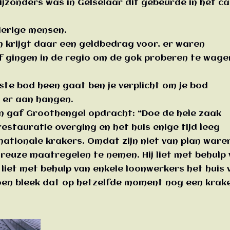
bijzonders was in Gelselaar dit gebeurde in het ca
ierige mensen.
n krijgt daar een geldbedrag voor, er waren
f gingen in de regio om de gok proberen te wage
rste bod heen gaat ben je verplicht om je bod
n er aan hangen.
n gaf Groothengel opdracht: “Doe de hele zaak
restauratie overging en het huis enige tijd leeg
ationale krakers. Omdat zijn niet van plan ware
reuze maatregelen te nemen. Hij liet met behulp
liet met behulp van enkele loonwerkers het huis 
toen bleek dat op hetzelfde moment nog een krak