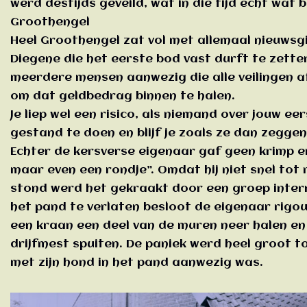
werd destijds geveild, wat in die tijd echt wat 
Groothengel
Heel Groothengel zat vol met allemaal nieuwsg
Diegene die het eerste bod vast durft te zette
meerdere mensen aanwezig die alle veilingen a
om dat geldbedrag binnen te halen.
Je liep wel een risico, als niemand over jouw ee
gestand te doen en blijf je zoals ze dan zegge
Echter de kersverse eigenaar gaf geen krimp e
maar even een rondje”. Omdat hij niet snel tot 
stond werd het gekraakt door een groep intern
het pand te verlaten besloot de eigenaar rigou
een kraan een deel van de muren neer halen en 
drijfmest spuiten. De paniek werd heel groot 
met zijn hond in het pand aanwezig was.