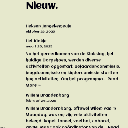
Nieuw.
Heksen-Jennekemeuje
oktober 23, 2025
Het Klokje
maart 26, 2025
Na het gereedkomen van de Klokslag, het
huidige Dorpshoes, werden diverse
activiteiten opgestart. Bejaardencommissie,
jeugdcommissie en kindercomissie startten
hun activiteiten. Om het programma…
Read
More »
Willem Brandenbarg
februari 26, 2025
Willem Brandernbarg, oftewel Wilem van ’n
Moandag, was om zijn vele aktiviteiten
bekend, kapel, toneel, voetbal, cabaret,
revue. Maar ook coördinator van de…
Read