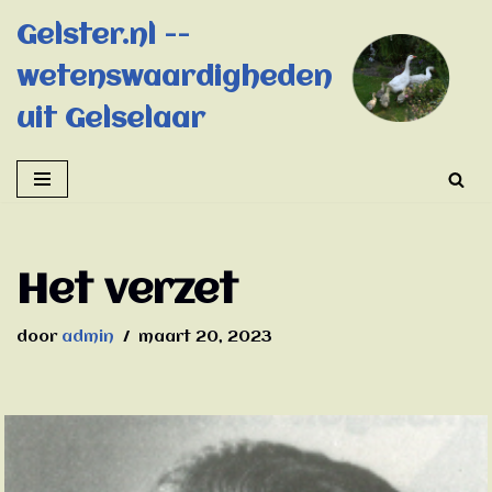
Gelster.nl --
Ga
wetenswaardigheden
naar
de
uit Gelselaar
inhoud
Het verzet
door
admin
maart 20, 2023