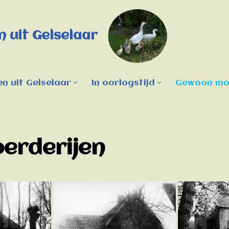
 uit Gelselaar
n uit Gelselaar
In oorlogstijd
Gewoon moo
oerderijen