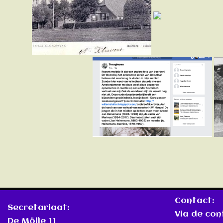
Contact:
Secretariaat:
Via de co
De Mölle 11