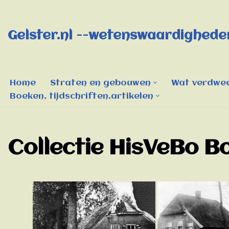
Ga
Gelster.nl --wetenswaardigheden
naar
de
inhoud
Home
Straten en gebouwen
Wat verdwee
Boeken, tijdschriften,artikelen
Collectie HisVeBo B