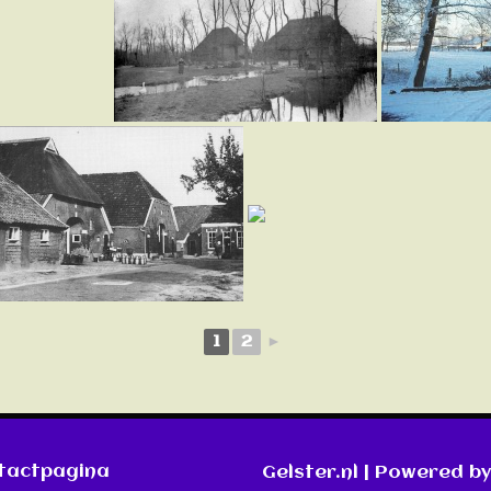
1
2
►
ntactpagina
Gelster.nl
| Powered by