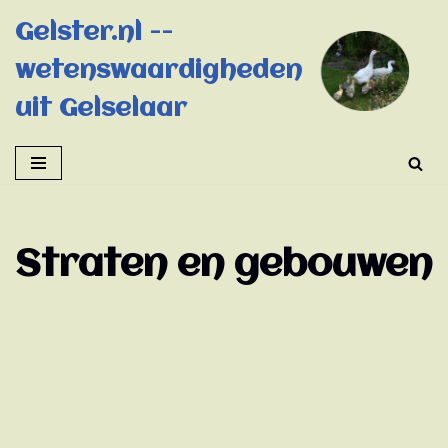
Gelster.nl --
Ga
wetenswaardigheden
naar
de
uit Gelselaar
inhoud
Straten en gebouwen