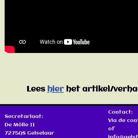
Lees
hier
het artikel/verh
Contact:
Secretariaat:
Via de co
De Mölle 11
of
7275AS Gelselaar
info@gelst