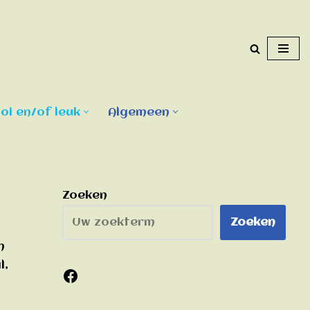
i en/of leuk
Algemeen
Zoeken
Zoeken
n
l,