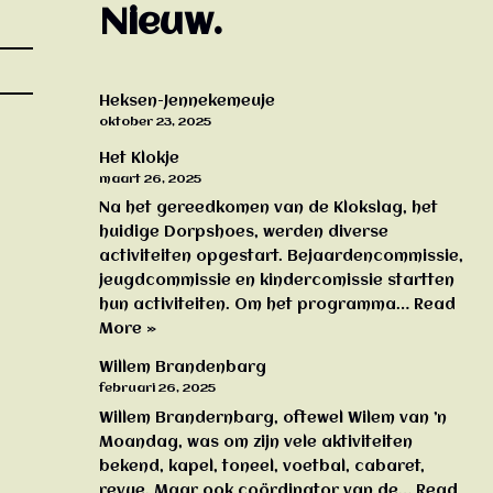
Nieuw.
Heksen-Jennekemeuje
oktober 23, 2025
Het Klokje
maart 26, 2025
Na het gereedkomen van de Klokslag, het
huidige Dorpshoes, werden diverse
activiteiten opgestart. Bejaardencommissie,
jeugdcommissie en kindercomissie startten
hun activiteiten. Om het programma…
Read
More »
Willem Brandenbarg
februari 26, 2025
Willem Brandernbarg, oftewel Wilem van ’n
Moandag, was om zijn vele aktiviteiten
bekend, kapel, toneel, voetbal, cabaret,
revue. Maar ook coördinator van de…
Read