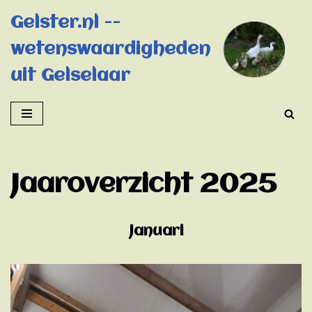
Gelster.nl --
Ga
wetenswaardigheden
naar
de
uit Gelselaar
inhoud
Jaaroverzicht 2025
Januari