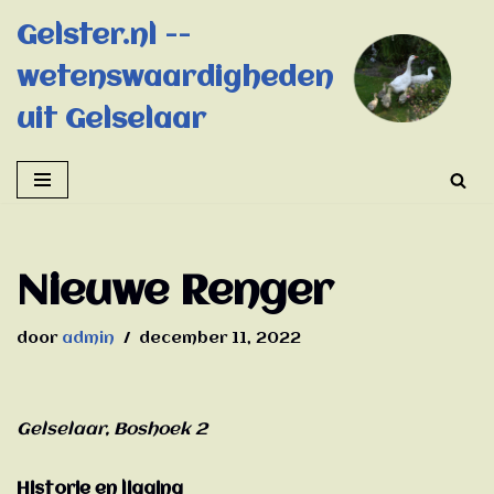
Gelster.nl --
Ga
wetenswaardigheden
naar
de
uit Gelselaar
inhoud
Nieuwe Renger
door
admin
december 11, 2022
Gelselaar, Boshoek 2
Historie en ligging