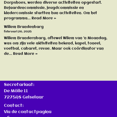
Dorpshoes, werden diverse activiteiten opgestart.
Bejaardencommissie, jeugdcommissie en
kindercomissie startten hun activiteiten. Om het
programma…
Read More »
Willem Brandenbarg
februari 26, 2025
Willem Brandernbarg, oftewel Wilem van ’n Moandag,
was om zijn vele aktiviteiten bekend, kapel, toneel,
voetbal, cabaret, revue. Maar ook coördinator van
de…
Read More »
Secretariaat:
De Mölle 11
7275AS Gelselaar
Contact:
Via de contactpagina