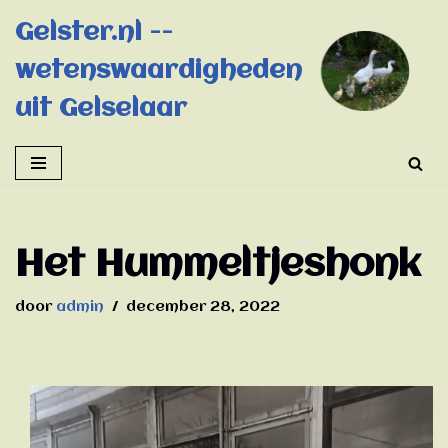
Gelster.nl --
Ga
wetenswaardigheden
naar
de
uit Gelselaar
inhoud
Het Hummeltjeshonk
door
admin
december 28, 2022