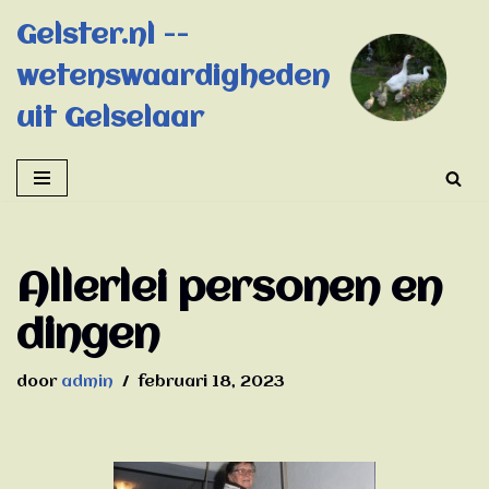
Gelster.nl --
Ga
wetenswaardigheden
naar
de
uit Gelselaar
inhoud
Allerlei personen en
dingen
door
admin
februari 18, 2023