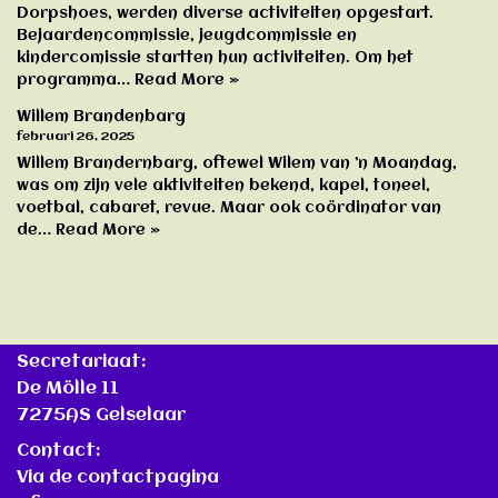
Dorpshoes, werden diverse activiteiten opgestart.
Bejaardencommissie, jeugdcommissie en
kindercomissie startten hun activiteiten. Om het
programma…
Read More »
Willem Brandenbarg
februari 26, 2025
Willem Brandernbarg, oftewel Wilem van ’n Moandag,
was om zijn vele aktiviteiten bekend, kapel, toneel,
voetbal, cabaret, revue. Maar ook coördinator van
de…
Read More »
Secretariaat:
De Mölle 11
7275AS Gelselaar
Contact:
Via de contactpagina