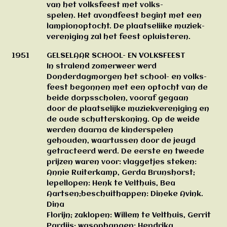
van het volksfeest met volks-
spelen. Het avondfeest begint met een
lampionoptocht. De plaatseliike muziek-
vereniging zal het feest opluisteren.
1951
GELSELAAR SCHOOL- EN VOLKSFEEST
In stralend zomerweer werd
Donderdagmorgen het school- en volks-
feest begonnen met een optocht van de
beide dorpsscholen, vooraf gegaan
door de plaatselijke muziekvereniging en
de oude schutterskoning. Op de weide
werden daarna de kinderspelen
gehouden, waartussen door de jeugd
getracteerd werd. De eerste en tweede
prijzen waren voor: vlaggetjes steken:
Annie Ruiterkamp, Gerda Brunshorst;
lepellopen: Henk te Velthuis, Bea
Aartsen;beschuithappen: Dineke Avink.
Dina
Florijn; zaklopen: Willem te Velthuis, Gerrit
Pardijs; wasophangen: Hendrika