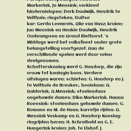
Markerink, Jo Mensink; verkleed
hindernislopen: Derk Daalwijk, Hendrik te
Velthuis; ringsteken, Duitse
kar: Gerda Leemreis, Alie van Hasz; kruien:
Jan Mensink en Henkie Daalwijk, Hendrik
Oudeampsen en Arend Riethorst. 's
Middags werd het volksfeest onder grote
belangstelling voortgezet. Aan de
verschillende spelen werd door velen
deelgenomen.
Schutterskoning werd G. Hondorp, die zijn
vrouw tot koningin koos. Verdere
uitslagen waren: schieten: G. Hondorp en J.
te Velthuis de Breuker;. hooislaan: A.
Aalderink, A.Mensink; stoelendans
ongehuwde dames: Dika Markerink. Hanna
Roessink: stoelendans gehuwde dames: G.
Bomans en M. de Haas; karretje rijden: A.
Mensink Voskamp en A. Hondorp Koeslag:
ringrijden heren: H. Schreibeld en G. E.
Hungerink kruien: Joh. te Elshof. J.