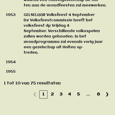
waarna een toneelgezelschap uit Hol-
ten aan de avondfeesten zal meewerken.
1953
GELSELAAR Volksfeest 4 September
De Volksfeestcommissie heeft het
volksfeest dp Vrijdag 4
September. Verschillende volksspelen
zullen worden gehouden. In het
avondprogramma zal evenals vorig jaar
een gezelschap uit Holten op-
treden.
1954
1955
1 tot 10 van 75 resultaten
❮
1
2
3
4
5
8
❯
…