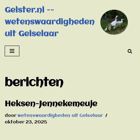
Gelster.nl --
Ga
wetenswaardigheden
naar
de
uit Gelselaar
inhoud
berichten
Heksen-Jennekemeuje
door
wetenswaardigheden uit Gelselaar
oktober 23, 2025